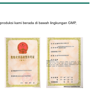
Live
a produksi kami berada di bawah lingkungan GMP,