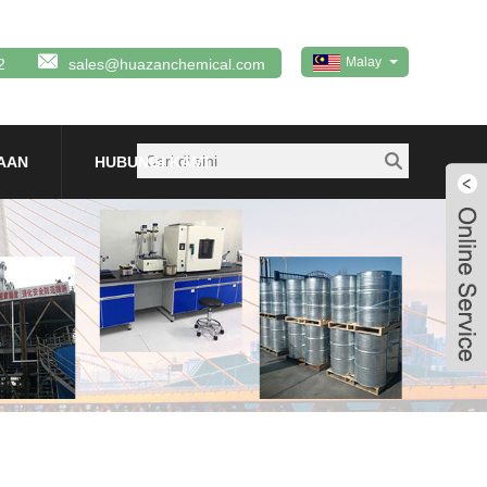
Malay
2
sales@huazanchemical.com
AAN
HUBUNGI KAMI