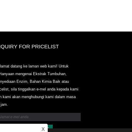
NQUIRY FOR PRICELIST
2020-CPHI Eropah, Milan 13-15 O
lamat datang ke laman web kami! Untuk
Booth18L33
rtanyaan mengenai Ekstrak Tumbuhan,
2021/03/30
nyediaan Enzim, Bahan Kimia Baik atau
Kami mengembangkan, memasarkan dan menyebarka
icelist, sila tinggalkan e-mel anda kepada kami
bahan dan produk penting untuk nutraseutikal, makana
tambahan dan industri makanan & minuman yang berfu
n kami akan menghubungi kami dalam masa
dari kemudahan pembuatan utama yang berpusat di Ch
 jam.
Jepun, dan Korea, di mana kami mempunyai pengalam
bertahun-tahun dan kami sangat mapan. Kepakaran da
reputasi kami dalam mendapatkan sumber memberi ma
kepada rakan kami di seluruh dunia.
X