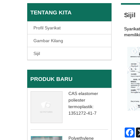
TENTANG KITA
Sijil
Profil Syarikat
Syarika
memilik
Gambar Kilang
Sijil
PRODUK BARU
CAS elastomer
poliester
termoplastik:
1351272-41-7
Fa
Polyethylene