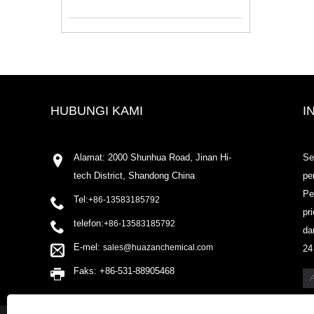
HUBUNGI KAMI
I
Alamat: 2000 Shunhua Road, Jinan Hi-
Se
tech District, Shandong China
pe
Pe
Tel:
+86-13583185792
pr
telefon:
+86-13583185792
da
E-mel:
sales@huazanchemical.com
24
Faks: +86-531-88905468