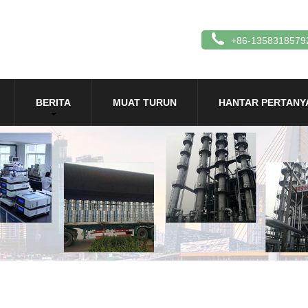
+86-1358318579
BERITA
MUAT TURUN
HANTAR PERTANY