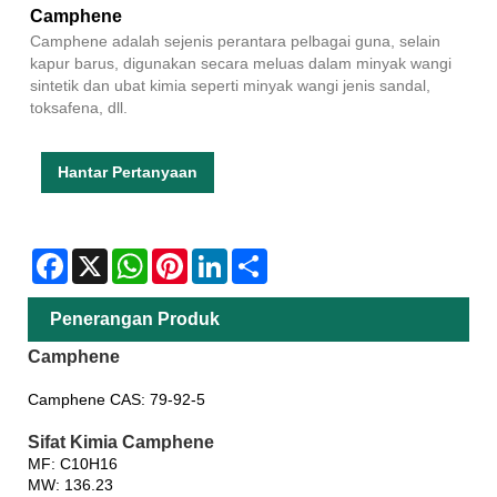
Camphene
Camphene adalah sejenis perantara pelbagai guna, selain
kapur barus, digunakan secara meluas dalam minyak wangi
sintetik dan ubat kimia seperti minyak wangi jenis sandal,
toksafena, dll.
Hantar Pertanyaan
Facebook
X
WhatsApp
Pinterest
LinkedIn
Share
Penerangan Produk
Camphene
Camphene CAS: 79-92-5
Sifat Kimia Camphene
MF: C10H16
MW: 136.23