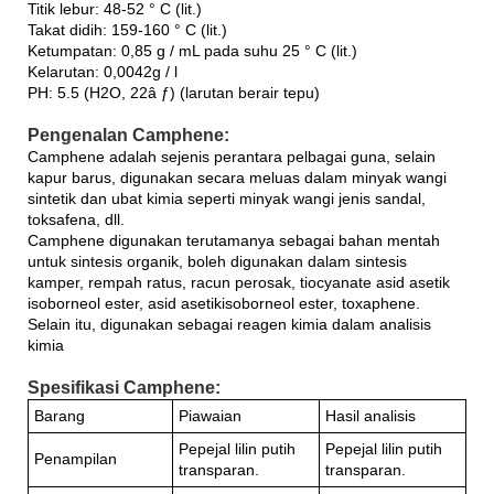
Titik lebur: 48-52 ° C (lit.)
Takat didih: 159-160 ° C (lit.)
Ketumpatan: 0,85 g / mL pada suhu 25 ° C (lit.)
Kelarutan: 0,0042g / l
PH: 5.5 (H2O, 22â ƒ) (larutan berair tepu)
Pengenalan Camphene:
Camphene adalah sejenis perantara pelbagai guna, selain
kapur barus, digunakan secara meluas dalam minyak wangi
sintetik dan ubat kimia seperti minyak wangi jenis sandal,
toksafena, dll.
Camphene digunakan terutamanya sebagai bahan mentah
untuk sintesis organik, boleh digunakan dalam sintesis
kamper, rempah ratus, racun perosak, tiocyanate asid asetik
isoborneol ester, asid asetikisoborneol ester, toxaphene.
Selain itu, digunakan sebagai reagen kimia dalam analisis
kimia
Spesifikasi Camphene:
Barang
Piawaian
Hasil analisis
Pepejal lilin putih
Pepejal lilin putih
Penampilan
transparan.
transparan.