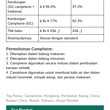
Kandungan
(GC.camphene +
â ¥ 96.0%
97.2%
trisikena)
Kandungan
â ‰ ¥ 77%
82.3%
Camphene (GC)
Titik beku
â ‰ ¥ 43â „ƒ
43â „ƒ
Kesimpulannya
Sesuai dengan standard
Permohonan Camphene:
1. Diterapkan dalam bidang makanan.
2. Diterapkan dalam bidang minuman.
3. Camphene digunakan secara meluas dalam pembuatan
kamper sintetik.
4. Camphene digunakan untuk membuat kalis air dan dalam
industri kosmetik, minyak wangi, dan perasa makanan.
Teg Panas: Camphene, Pengilang, Pembekal, Kilang, China,
Buatan China, Murah, Diskaun, Harga Rendah