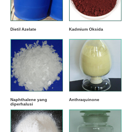
Dietil Azelate
Kadmium Oksida
Naphthalene yang
Anthraquinone
diperhalusi