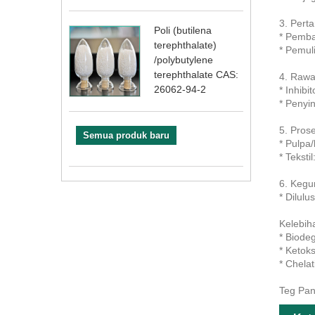
3. Pert
Poli (butilena
* Pemba
terephthalate)
* Pemul
/polybutylene
terephthalate CAS:
4. Rawa
26062-94-2
* Inhib
* Penyi
5. Pros
Semua produk baru
* Pulpa
* Tekst
6. Kegu
* Dilul
Kelebiha
* Biode
* Ketok
* Chela
Teg Pan