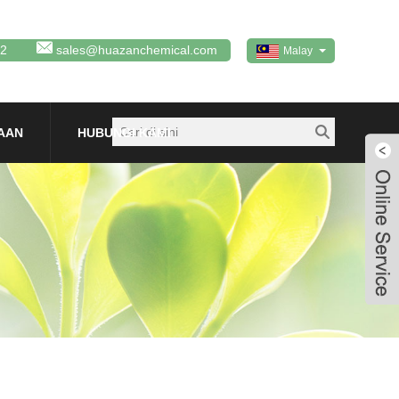
92
sales@huazanchemical.com
Malay
AAN
HUBUNGI KAMI