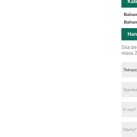
Kat
Bahan
Bahan
Han
Sila b
masa 2