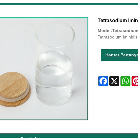
Tetrasodium imin
Model:Tetrasodium
Tetrasodium iminidi
Hantar Pertany
Facebook
X
Wha