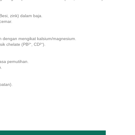
esi, zink) dalam baja.
cemar.
an dengan mengikat kalsium/magnesium.
ik chelate (PB²⁺, CD²⁺).
asa pemutihan.
m.
patan).