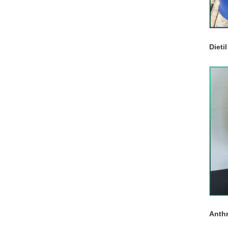
Dieti
Anth