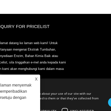
NQUIRY FOR PRICELIST
2020-CPHI Eropah, Milan 13-15 O
lamat datang ke laman web kami! Untuk
Booth18L33
rtanyaan mengenai Ekstrak Tumbuhan,
2021/03/30
nyediaan Enzim, Bahan Kimia Baik atau
Kami mengembangkan, memasarkan dan menyebarka
icelist, sila tinggalkan e-mel anda kepada kami
bahan dan produk penting untuk nutraseutikal, makana
tambahan dan industri makanan & minuman yang berfu
n kami akan menghubungi kami dalam masa
dari kemudahan pembuatan utama yang berpusat di Ch
 jam.
Jepun, dan Korea, di mana kami mempunyai pengalam
X
bertahun-tahun dan kami sangat mapan. Kepakaran da
galaman menyemak
reputasi kami dalam mendapatkan sumber memberi ma
kepada rakan kami di seluruh dunia.
 memperibadikan
c. We also share information about your use of our site with our
rsetuju dengan
formation that you’ve provided to them or that they’ve collected from