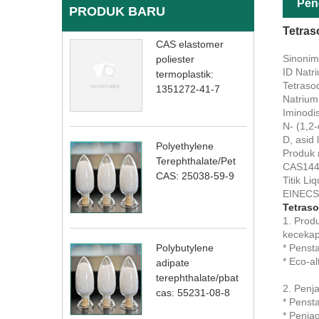
Pen
PRODUK BARU
Tetras
CAS elastomer
Sinonim
poliester
ID Natr
termoplastik:
Tetraso
1351272-41-7
Natrium
Iminodi
N- (1,2-
D, asid 
Polyethylene
Produk 
Terephthalate/Pet
CAS144
CAS: 25038-59-9
Titik L
EINECS
Tetras
1. Prod
kecekap
* Penst
Polybutylene
* Eco-a
adipate
terephthalate/pbat
2. Penj
cas: 55231-08-8
* Penst
* Penja