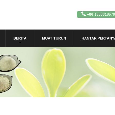
+86-135831857
BERITA
MUAT TURUN
HANTAR PERTANY