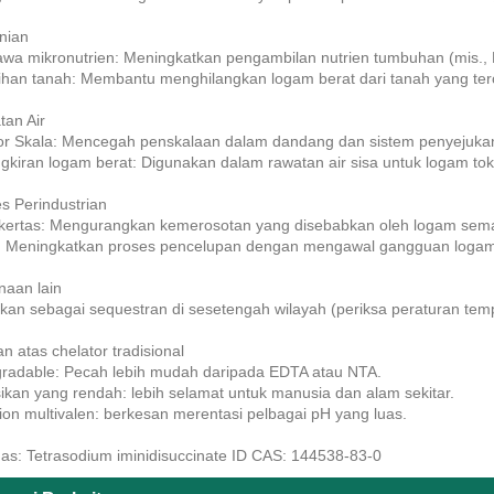
anian
wa mikronutrien: Meningkatkan pengambilan nutrien tumbuhan (mis., B
ihan tanah: Membantu menghilangkan logam berat dari tanah yang ter
tan Air
itor Skala: Mencegah penskalaan dalam dandang dan sistem penyejuk
ngkiran logam berat: Digunakan dalam rawatan air sisa untuk logam toks
es Perindustrian
/kertas: Mengurangkan kemerosotan yang disebabkan oleh logam sem
il: Meningkatkan proses pencelupan dengan mengawal gangguan loga
naan lain
uskan sebagai sequestran di sesetengah wilayah (periksa peraturan tem
n atas chelator tradisional
gradable: Pecah lebih mudah daripada EDTA atau NTA.
sikan yang rendah: lebih selamat untuk manusia dan alam sekitar.
tion multivalen: berkesan merentasi pelbagai pH yang luas.
as: Tetrasodium iminidisuccinate ID CAS: 144538-83-0