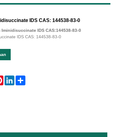
idisuccinate IDS CAS: 144538-83-0
Live
 Iminidisuccinate IDS CAS:144538-83-0
succinate IDS CAS: 144538-83-0
aan
tsApp
Pinterest
LinkedIn
Share