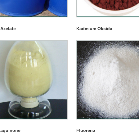
l Azelate
Kadmium Oksida
raquinone
Fluorena