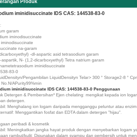
erangan Produk
odium iminidisuccinate IDS CAS: 144538-83-0
:
ium garam
dium iminodisuccinate
 iminodisuccinate
succinate na-garam
dicarboxyethyl) -dl-aspartic asid tetrasodium garam
l-aspartik, N- (1,2-dicarboxyethyl) Tetra natrium garam
nametetrasodium iminidisuccinate
538-83-0
iquidDensityn/Pengambilan LiquidDensityn Telar> 300 ° Storage2-8 °
 No.N/APurity99%min
odium iminidisuccinate IDS CAS: 144538-83-0 Penggunaan
uk Detergen & Pembersihan* Ejen chelating: mengikat kepada ion logam
an detergen.
abil: Menghalang ion logam daripada mengganggu peluntur atau enzi
lternatif: Menggantikan fosfat dan EDTA dalam detergen "hijau".
agaan peribadi & kosmetik
abil: Meningkatkan jangka hayat produk dengan menyebarkan logam 
gaan rambut/kulit: Digunakan dalam syampu dan pembersih untuk meng