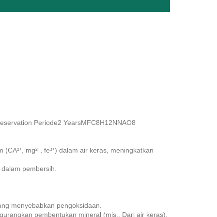
 Cpreservation Periode2 YearsMFC8H12NNAO8
 (CA²⁺, mg²⁺, fe³⁺) dalam air keras, meningkatkan
m dalam pembersih.
yang menyebabkan pengoksidaan.
urangkan pembentukan mineral (mis., Dari air keras).