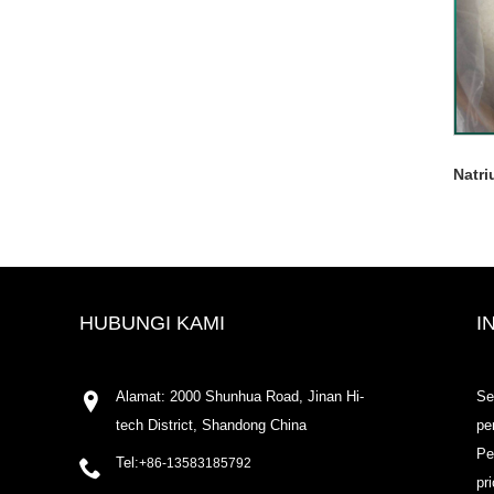
Natri
HUBUNGI KAMI
I
Alamat: 2000 Shunhua Road, Jinan Hi-
Se
tech District, Shandong China
pe
Pe
Tel:
+86-13583185792
pr