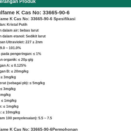
erangan Produk
lfame K Cas No: 33665-90-6
ame K Cas No: 33665-90-6 Spesifikasi
an: Kristal Putih
n dalam air: bebas larut
 dalam etanol: Sedikit larut
an Ultraviolet: 227 ± 2nm
9.0 ~ 101.0%
 pada pengeringan: ≤ 1%
n organik: ≤ 20μ g/g
gan A: ≤ 0.125%
gan B: ≤ 20mg/kg
: ≤ 3mg/kg
rat (sebagai pb): ≤ 5mg/kg
 ≤ 3mg/kg
1mg/kg
 ≤ 1mg/kg
: ≤ 1mg/kg
: ≤ 10mg/kg
lam 100 penyelesaian): 5.5 ~ 7.5
fame K Cas No: 33665-90-6
Permohonan