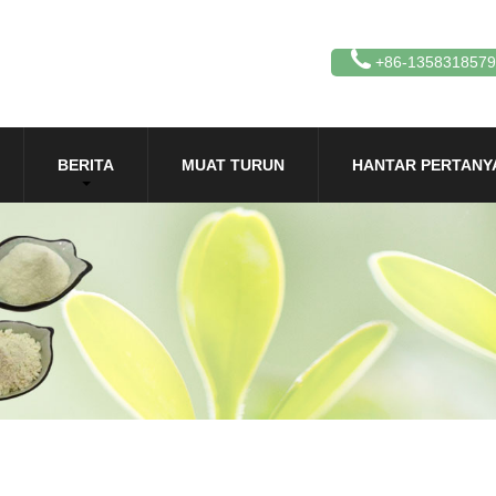
+86-135831857
BERITA
MUAT TURUN
HANTAR PERTANY