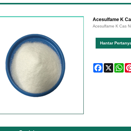
Acesulfame K Ca
Acesulfame K Cas N
Hantar Pertany
Facebook
X
Wha