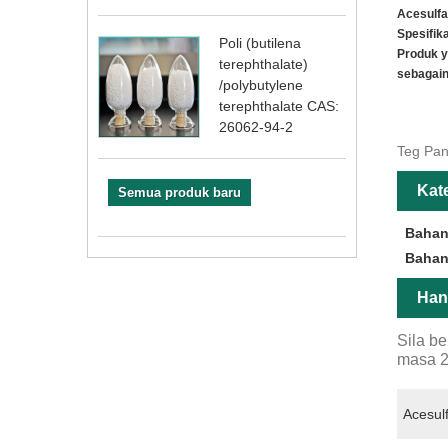
Acesulfa
Spesifik
Poli (butilena
Produk y
terephthalate)
sebagain
/polybutylene
terephthalate CAS:
26062-94-2
Teg Pan
Kat
Semua produk baru
Bahan
Bahan
Han
Sila b
masa 2