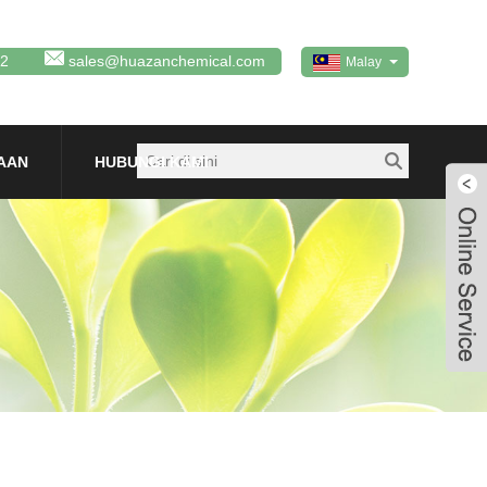
92
sales@huazanchemical.com
Malay
AAN
HUBUNGI KAMI