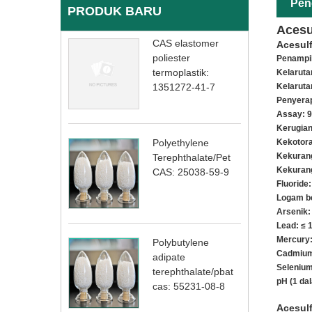
Pen
PRODUK BARU
Acesu
CAS elastomer
Acesulf
poliester
Penampil
termoplastik:
Kelaruta
Kelarutan
1351272-41-7
Penyerap
Assay: 9
Kerugian
Kekotora
Polyethylene
Kekuran
Terephthalate/Pet
Kekuran
CAS: 25038-59-9
Fluoride
Logam be
Arsenik:
Lead: ≤ 
Mercury:
Polybutylene
Cadmium
adipate
Selenium
terephthalate/pbat
pH (1 da
cas: 55231-08-8
Acesul