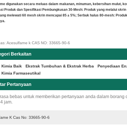
me digunakan secara meluas dalam makanan, minuman, kebersihan mulut, kosm
asi Produk dan Spesifikasi Pembungkusan 30-Mesh: Produk yang melalui skri
ang melewati 60 mesh skrin mencapai 85 ± 5%; Serbuk halus 80-mesh: Produk
ya.
as: Acesulfame k CAS NO: 33665-90-6
egori Berkaitan
 Kimia Baik
Ekstrak Tumbuhan & Ekstrak Herba
Penyediaan En
 Kimia Farmaseutikal
tar Pertanyaan
erasa bebas untuk memberikan pertanyaan anda dalam borang
4 jam.