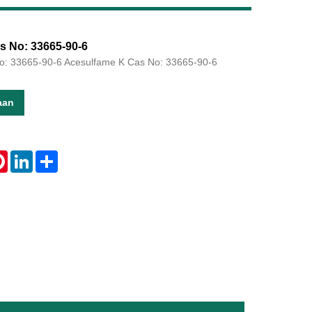
s No: 33665-90-6
o: 33665-90-6 Acesulfame K Cas No: 33665-90-6
Live
aan
tsApp
Pinterest
LinkedIn
Share