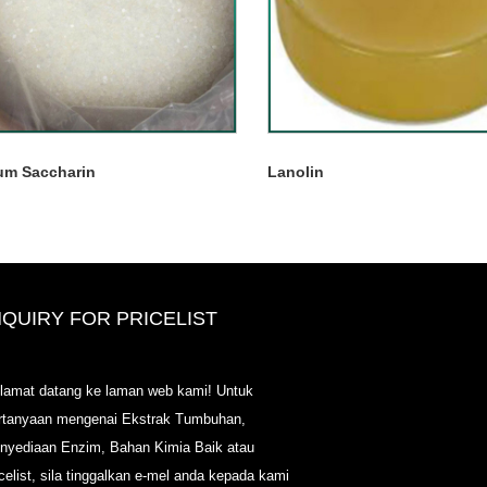
um Saccharin
Lanolin
NQUIRY FOR PRICELIST
2020-CPHI Eropah, Milan 13-15 O
lamat datang ke laman web kami! Untuk
Booth18L33
rtanyaan mengenai Ekstrak Tumbuhan,
2021/03/30
nyediaan Enzim, Bahan Kimia Baik atau
Kami mengembangkan, memasarkan dan menyebarka
icelist, sila tinggalkan e-mel anda kepada kami
bahan dan produk penting untuk nutraseutikal, makana