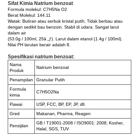
Sifat Kimia Natrium benzoat
Formula molekul: C7H5Na O2
Berat Molekul: 144.11
Watak: Butiran atau serbuk kristal putih; Tidak berbau atau
dengan sedikit bau benzoin. Stabil di udara. Sangat larut
dalam air
(53.0g / 100ml, 25â „ƒ). Larut dalam etanol (1.4g / 100ml).
Nilai PH larutan berair adalah 8.
Spesifikasi natrium benzoat:
Nama
Natrium benzoat
Produk
Penampilan
Granular Putih
Formula
C7H5O2Na
kimia
Piawai
USP, FCC, BP, EP, JP, dll.
Gred
Makanan, Pharma, Reagen
GB / T19001-2008 / ISO9001: 2008; Kosher,
Pensijilan
Halal, SGS, TUV