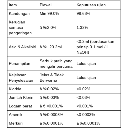
Item
Piawai
Keputusan ujian
Kandungan
Min 99.0%
99.68%
Kerugian
semasa
â ‰2.0%
1.32%
pengeringan
<0.2ml (berdasarkan
Asid & Alkaliniti
â ‰ .20.2ml
prinsip 0.1 mol / l
NaOH)
Serbuk putih yang
Penampilan
Lulus ujian
mengalir percuma
Kejelasan
Jelas & Tidak
Lulus ujian
Penyelesaian
Berwarna
Klorida
â ‰0.02%
<0.02%
Jumlah Klorin
â ‰0.03%
<0.03%
Logam berat
â € ¤0.001%
<0.001%
Arsenik
â ‰0.0003%
<0.0003%
Merkuri
â ‰0.0001%
â ‰0.0001%