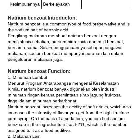
Kesimpulannya
Berkelayakan
Natrium benzoat Introducton:
Natrium benzoat is a common type of food preservative and is
the sodium salt of benzoic acid.
Pengilang makanan membuat natrium benzoat dengan
mensintesis sebatian, natrium hidroksida dan asid benzoat,
bersama-sama. Selain penggunaannya sebagai pengawet
makanan, sodium benzoat mempunyai peranan lain dalam
pengeluaran makanan juga.
Natrium benzoat Function:
1. Minuman Lembut
Menurut Program Antarabangsa mengenai Keselamatan
Kimia, natrium benzoat banyak digunakan oleh industri
minuman ringan kerana permintaan sirap jagung fruktosa
tinggi dalam minuman berkarbonat.
Natrium benzoat increases the acidity of soft drinks, which also
increases the intensity of flavor you get from the high-fructose
corn syrup. On the back of a soda can, you can find sodium
benzoate in the ingredients list as E211, which is the number
assigned to it as a food additive.
2. Makanan Lain