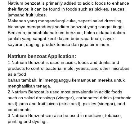
Natrium benzoat is primarily added to acidic foods to enhance
their flavor. It can be found in foods such as pickles, sauces,
jamsand fruit juices.
Makanan yang mengandungi cuka, seperti salad dressing,
biasanya mengandungi sodium benzoat yang sangat tinggi.
Benzena, pendahulu natrium benzoat, boleh didapati dalam
jumlah yang sangat kecil dalam beberapa buah, sayur-
sayuran, daging, produk tenusu dan juga air minum.
Natrium benzoat Application:
1.Natrium Benzoat is used in acidic foods and drinks and
products to control bacteria, mold, yeasts, and other microbes
as a food
bahan tambah. Ini mengganggu kemampuan mereka untuk
menghasilkan tenaga.
2.Natrium Benzoat is used most prevalently in acidic foods
such as salad dressings (vinegar), carbonated drinks (carbonic
acid),jams and fruit juices (citric acid), pickles (vinegar), and
condiments.
3.Natrium Benzoat can also be used in medicine, tobacco,
printing and dyeing..