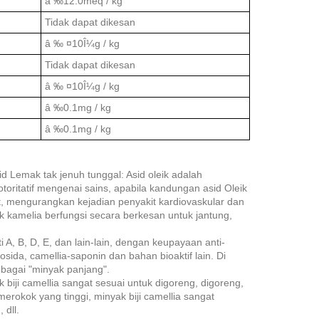
â ‰12.0meq / kg
Tidak dapat dikesan
â ‰ ¤10Î¼g / kg
Tidak dapat dikesan
â ‰ ¤10Î¼g / kg
â ‰0.1mg / kg
â ‰0.1mg / kg
 Lemak tak jenuh tunggal: Asid oleik adalah
oritatif mengenai sains, apabila kandungan asid Oleik
at, mengurangkan kejadian penyakit kardiovaskular dan
 kamelia berfungsi secara berkesan untuk jantung,
A, B, D, E, dan lain-lain, dengan keupayaan anti-
kosida, camellia-saponin dan bahan bioaktif lain. Di
ebagai "minyak panjang".
 biji camellia sangat sesuai untuk digoreng, digoreng,
merokok yang tinggi, minyak biji camellia sangat
 dll.