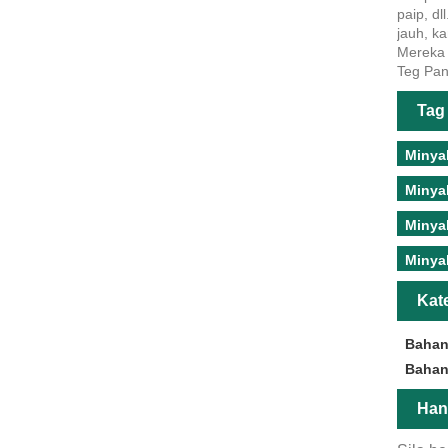
paip, dll
jauh, k
Mereka 
Teg Pan
Tag
Minya
Minya
Minya
Minya
Kat
Bahan
Bahan
Han