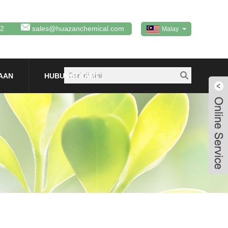
92
sales@huazanchemical.com
Malay
AAN
HUBUNGI KAMI