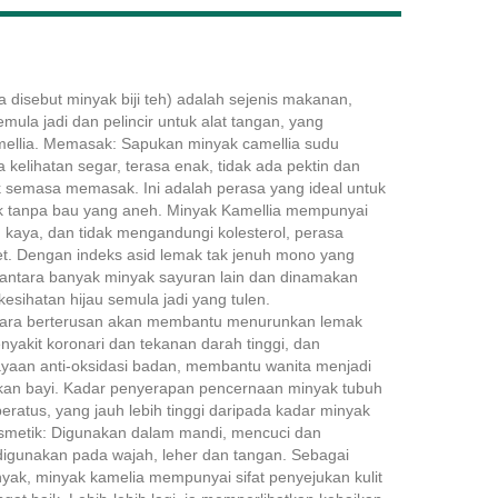
a disebut minyak biji teh) adalah sejenis makanan,
Live
mula jadi dan pelincir untuk alat tangan, yang
camellia. Memasak: Sapukan minyak camellia sudu
kelihatan segar, terasa enak, tidak ada pektin dan
k semasa memasak. Ini adalah perasa yang ideal untuk
k tanpa bau yang aneh. Minyak Kamellia mempunyai
 kaya, dan tidak mengandungi kolesterol, perasa
et. Dengan indeks asid lemak tak jenuh mono yang
i antara banyak minyak sayuran lain dan dinamakan
sihatan hijau semula jadi yang tulen.
ara berterusan akan membantu menurunkan lemak
yakit koronari dan tekanan darah tinggi, dan
yaan anti-oksidasi badan, membantu wanita menjadi
rkan bayi. Kadar penyerapan pencernaan minyak tubuh
ratus, yang jauh lebih tinggi daripada kadar minyak
smetik: Digunakan dalam mandi, mencuci dan
digunakan pada wajah, leher dan tangan. Sebagai
nyak, minyak kamelia mempunyai sifat penyejukan kulit