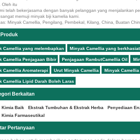
. Oleh itu
ami telah bekerjasama dengan banyak pelanggan yang menjalankan pernia
sangat memuji minyak biji kamelia kami.
as: Minyak Camellia, Pengilang, Pembekal, Kilang, China, Buatan Ch
 Produk
k Camellia yang melembapkan
Minyak Camellia yang berkhasiat
k Camellia Penjagaan Bibir
Penjagaan RambutCamellia Oil
Mi
k Camellia Aromaterapi
Urut Minyak Camellia
Minyak Camellia 
k Camellia Lipid Darah Boleh Laras
egori Berkaitan
 Kimia Baik
Ekstrak Tumbuhan & Ekstrak Herba
Penyediaan En
 Kimia Farmaseutikal
tar Pertanyaan