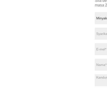
Sila b
masa 2