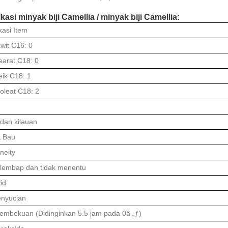
kasi minyak biji Camellia / minyak biji Camellia:
kasi Item
wit C16: 0
earat C18: 0
eik C18: 1
noleat C18: 2
dan kilauan
 Bau
neity
lembap dan tidak menentu
sid
enyucian
pembekuan (Didinginkan 5.5 jam pada 0â „ƒ)