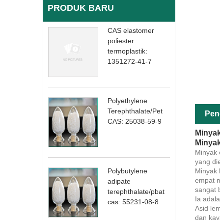
PRODUK BARU
CAS elastomer
poliester
termoplastik:
1351272-41-7
Polyethylene
Terephthalate/Pet
Pen
CAS: 25038-59-9
Minyak
Minyak
Minyak c
yang die
Minyak b
Polybutylene
empat m
adipate
sangat 
terephthalate/pbat
Ia adal
cas: 55231-08-8
Asid lem
dan kay