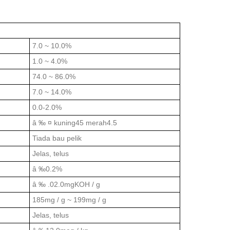
7.0 ~ 10.0%
1.0 ~ 4.0%
74.0 ~ 86.0%
7.0 ~ 14.0%
0.0-2.0%
â ‰ ¤ kuning45 merah4.5
Tiada bau pelik
Jelas, telus
â ‰0.2%
â ‰ .02.0mgKOH / g
185mg / g ~ 199mg / g
Jelas, telus