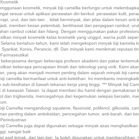
 Kosmetik
enggunaan kosmetik, minyak biji camellia berfungsi untuk melemba
angat sesuai untuk aplikasi perawatan diri berikut: perawatan kulit, pe
api, urut, dan lain-lain. , tidak berminyak, dan jelas dalam kesan anti
jadi, memberi kesan pelembab, berkhasiat dan penjagaan rambut; urut 
han rambut coklat dan hilang. Dengan menggunakan pakar profesional 
ilkan minyak kosmetik kelas kosmetik yang unggul, warna putih seperti 
 Selama bertahun-tahun, kami telah mengeksport minyak biji kamelia k
 Syarikat, Korea, Perancis, dll. Dan minyak kami menikmati reputasi ti
 Farmaseutikal
bekerjasama dengan beberapa profesor akademi dan pakar terkemuka d
ilkan beberapa pencapaian ilmiah dan teknologi yang unik. Kami aka
an, yang akan menjadi momen penting dalam sejarah minyak biji camel
biji camellia bermanfaat untuk anti-keletihan. Ini membantu meningka
 sub-kesihatan di bawah tekanan kerja yang tinggi. *** Minyak biji Cam
€ di kawasan Taiwan. Ia dapat memberi ibu hamil dengan pemakanan l
rol dan trigliserida, mencegahnya dari kegemukan selepas bersalin, me
rum.
iji Camellia mengandungi squalene, flavonoid, polifenol, glikosida, ca
nan penting dalam antioksidan, pencegahan tumor, anti-barah, dan kesa
 Perindustrian
biji Camellia juga dapat digunakan sebagai minyak asas menghasilkan m
ggi, sangat baik
si asid lemak, dan lain-lain. Ia boleh digunakan untuk membersihkan, 