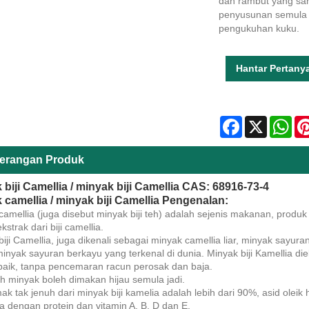
dan rambut yang sang
penyusunan semula d
pengukuhan kuku.
Hantar Pertany
Facebook
X
Wha
erangan Produk
 biji Camellia / minyak biji Camellia CAS: 68916-73-4
 camellia / minyak biji Camellia Pengenalan:
amellia (juga disebut minyak biji teh) adalah sejenis makanan, produk 
kstrak dari biji camellia.
iji Camellia, juga dikenali sebagai minyak camellia liar, minyak sayura
inyak sayuran berkayu yang terkenal di dunia. Minyak biji Kamellia die
baik, tanpa pencemaran racun perosak dan baja.
ah minyak boleh dimakan hijau semula jadi.
ak tak jenuh dari minyak biji kamelia adalah lebih dari 90%, asid olei
a dengan protein dan vitamin A, B, D dan E.