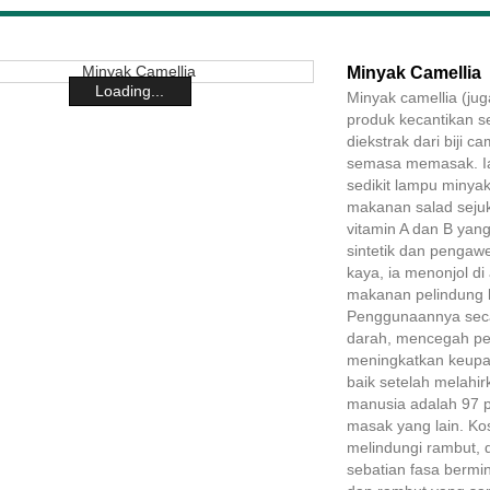
Minyak Camellia
Loading...
Minyak camellia (jug
produk kecantikan se
diekstrak dari biji 
semasa memasak. Ia 
sedikit lampu minya
makanan salad seju
vitamin A dan B yang
sintetik dan pengaw
kaya, ia menonjol d
makanan pelindung ke
Penggunaannya sec
darah, mencegah pen
meningkatkan keupa
baik setelah melahi
manusia adalah 97 pe
masak yang lain. Ko
melindungi rambut, 
sebatian fasa bermi