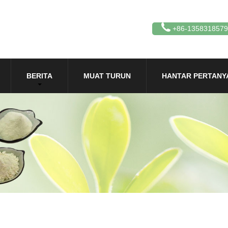
+86-135831857
BERITA
MUAT TURUN
HANTAR PERTANY