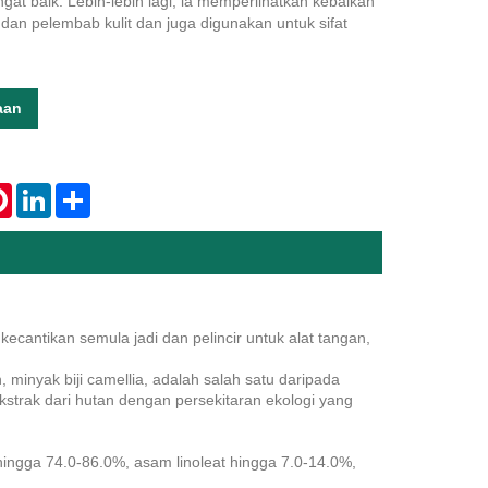
at baik. Lebih-lebih lagi, ia memperlihatkan kebaikan
an pelembab kulit dan juga digunakan untuk sifat
aan
tsApp
Pinterest
LinkedIn
Share
kecantikan semula jadi dan pelincir untuk alat tangan,
n, minyak biji camellia, adalah salah satu daripada
kstrak dari hutan dengan persekitaran ekologi yang
k hingga 74.0-86.0%, asam linoleat hingga 7.0-14.0%,