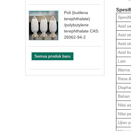
Spesifi
Poli (butilena
Spesifi
terephthalate)
/polybutylene
Asid sa
terephthalate CAS:
Asid st
26062-94-2
Asid ol
Asid li
Semua produk baru
Lain
Warna 
Rasa &
Diapha
Bahan 
Nilai a
Nilai p
Ujian 