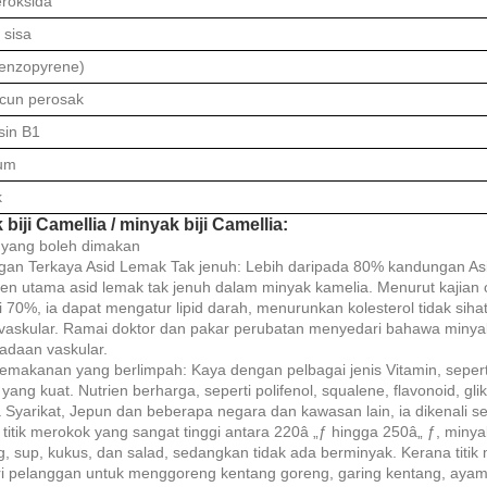
eroksida
 sisa
enzopyrene)
acun perosak
sin B1
um
k
biji Camellia / minyak biji Camellia:
 yang boleh dimakan
an Terkaya Asid Lemak Tak jenuh: Lebih daripada 80% kandungan Asid
n utama asid lemak tak jenuh dalam minyak kamelia. Menurut kajian ot
i 70%, ia dapat mengatur lipid darah, menurunkan kolesterol tidak sih
vaskular. Ramai doktor dan pakar perubatan menyedari bahawa minyak
eadaan vaskular.
emakanan yang berlimpah: Kaya dengan pelbagai jenis Vitamin, seperti 
yang kuat. Nutrien berharga, seperti polifenol, squalene, flavonoid, gli
 Syarikat, Jepun dan beberapa negara dan kawasan lain, ia dikenali s
titik merokok yang sangat tinggi antara 220â „ƒ hingga 250â„ ƒ, minyak
g, sup, kukus, dan salad, sedangkan tidak ada berminyak. Kerana titik 
i pelanggan untuk menggoreng kentang goreng, garing kentang, ayam,