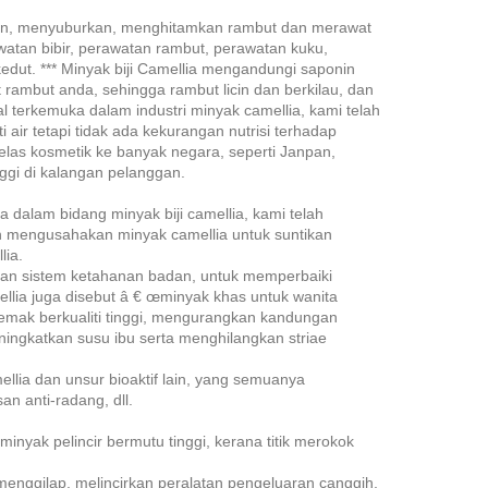
pkan, menyuburkan, menghitamkan rambut dan merawat
rawatan bibir, perawatan rambut, perawatan kuku,
-kedut. *** Minyak biji Camellia mengandungi saponin
rambut anda, sehingga rambut licin dan berkilau, dan
terkemuka dalam industri minyak camellia, kami telah
air tetapi tidak ada kekurangan nutrisi terhadap
elas kosmetik ke banyak negara, seperti Janpan,
nggi di kalangan pelanggan.
alam bidang minyak biji camellia, kami telah
n mengusahakan minyak camellia untuk suntikan
lia.
tkan sistem ketahanan badan, untuk memperbaiki
ellia juga disebut â € œminyak khas untuk wanita
emak berkualiti tinggi, mengurangkan kandungan
ningkatkan susu ibu serta menghilangkan striae
mellia dan unsur bioaktif lain, yang semuanya
n anti-radang, dll.
inyak pelincir bermutu tinggi, kerana titik merokok
menggilap, melincirkan peralatan pengeluaran canggih,