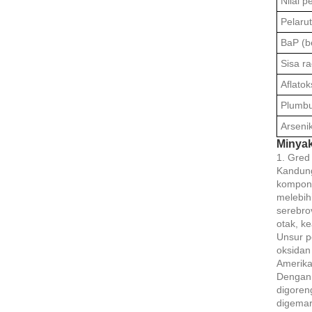
Nilai p
Pelarut
BaP (b
Sisa r
Aflatok
Plumb
Arseni
Minyak 
1. Gred
Kandung
kompone
melebih
serebro
otak, k
Unsur p
oksidan 
Amerika
Dengan 
digoren
digemar