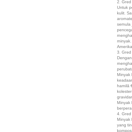
2. Gred
Untuk p
kulit. S
aromater
semula 
pencega
menghas
minyak.
Amerika
3. Gred
Dengan 
menghas
perubat
Minyak 
keadaan
hamilâ 
koleste
gravida
Minyak b
berpera
4. Gred
Minyak 
yang tin
komposi